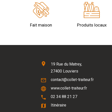
Fait maison
Produits locaux
location_on
19 Rue du Matrey,
27400 Louviers
mail_outline
contact@collet-traiteur.fr
language
www.collet-traiteur.fr
phone
02 34 88 21 27
map
Itinéraire