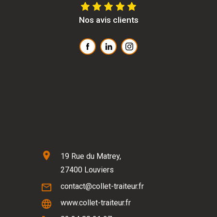
Nos avis clients
location_on
19 Rue du Matrey,
27400 Louviers
mail_outline
contact@collet-traiteur.fr
language
www.collet-traiteur.fr