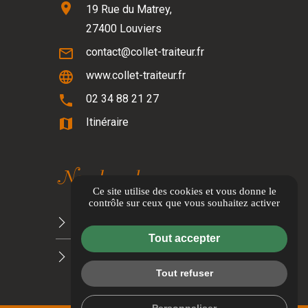
location_on
19 Rue du Matrey,
27400 Louviers
mail_outline
contact@collet-traiteur.fr
language
www.collet-traiteur.fr
phone
02 34 88 21 27
map
Itinéraire
Nos brochures
Ce site utilise des cookies et vous donne le
contrôle sur ceux que vous souhaitez activer
NOTRE PROMESSE À LA PLANÈTE
Tout accepter
CARTE TRAITEUR 2026/2027
Tout refuser
Personnaliser