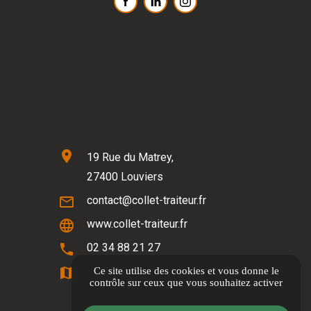
location_on
19 Rue du Matrey,
27400 Louviers
mail_outline
contact@collet-traiteur.fr
language
www.collet-traiteur.fr
phone
02 34 88 21 27
map
Itinéraire
Ce site utilise des cookies et vous donne le
contrôle sur ceux que vous souhaitez activer