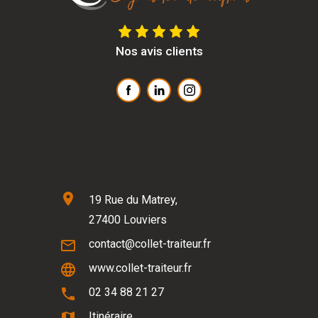
Nos avis clients
location_on
19 Rue du Matrey,
27400 Louviers
mail_outline
contact@collet-traiteur.fr
language
www.collet-traiteur.fr
phone
02 34 88 21 27
Itinéraire