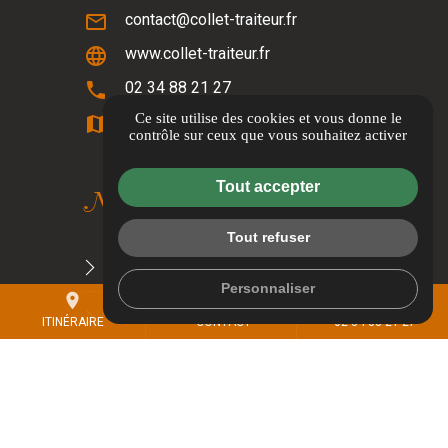
mail_outline
contact@collet-traiteur.fr
language
www.collet-traiteur.fr
phone
02 34 88 21 27
Ce site utilise des cookies et vous donne le
map
Itinéraire
contrôle sur ceux que vous souhaitez activer
Tout accepter
Nos brochures
Tout refuser
NOTRE PROMESSE À LA PLANÈTE
Personnaliser
place
mail
call
CARTE TRAITEUR 2026/2027
ITINÉRAIRE
CONTACT
02 34 88 21 27
Informations complémentaires
Mentions légales
Politique de confidentialité
Gestion des cookies