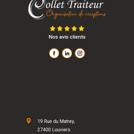
Nos avis clients
location_on
19 Rue du Matrey,
27400 Louviers