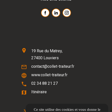
location_on
19 Rue du Matrey,
27400 Louviers
mail_outline
contact@collet-traiteur.fr
language
www.collet-traiteur.fr
phone
02 34 88 21 27
map
Itinéraire
Ce site utilise des cookies et vous donne le