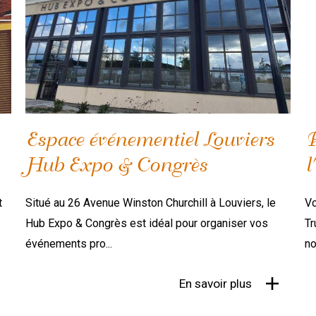
Espace événementiel Louviers
P
Hub Expo & Congrès
l
t
Situé au 26 Avenue Winston Churchill à Louviers, le
Vo
Hub Expo & Congrès est idéal pour organiser vos
Tr
événements pro...
no
En savoir plus