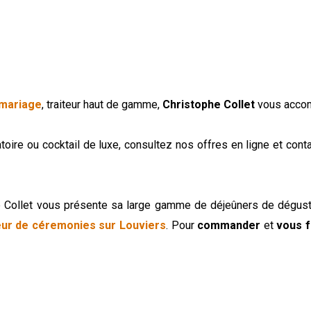
 mariage
, traiteur haut de gamme,
Christophe Collet
vous accom
toire ou cocktail de luxe, consultez nos offres en ligne et con
e Collet vous présente sa large gamme de déjeûners de dégust
eur de céremonies sur Louviers
. Pour
commander
et
vous f