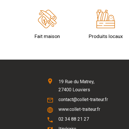
Fait maison
Produits locaux
location_on
19 Rue du Matrey,
27400 Louviers
mail_outline
contact@collet-traiteur.fr
language
www.collet-traiteur.fr
phone
02 34 88 21 27
Itinéraire