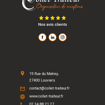
Nos avis clients
location_on
19 Rue du Matrey,
27400 Louviers
mail_outline
contact@collet-traiteur.fr
language
www.collet-traiteur.fr
phone
02 34 88 21 27