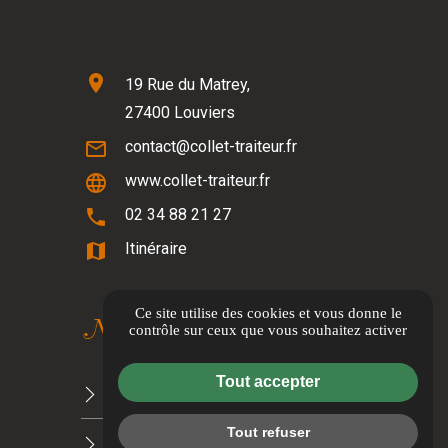
location_on
19 Rue du Matrey,
27400 Louviers
mail_outline
contact@collet-traiteur.fr
language
www.collet-traiteur.fr
phone
02 34 88 21 27
map
Itinéraire
Ce site utilise des cookies et vous donne le
Nos brochures
contrôle sur ceux que vous souhaitez activer
Tout accepter
NOTRE PROMESSE À LA PLANÈTE
Tout refuser
CARTE TRAITEUR 2026/2027